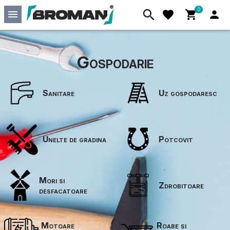
0
Gospodarie
Sanitare
Uz gospodaresc
Unelte de gradina
Potcovit
Mori si
Zdrobitoare
desfacatoare
Motoare
Roabe si