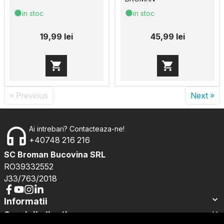
in stoc
in stoc
19,99 lei
45,99 lei
« Previous
Next »
Ai intrebari? Contacteaza-ne!
+40748 216 216
SC Broman Bucovina SRL
RO39332552
J33/763/2018
Informatii
Servicii clienti