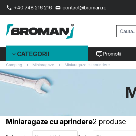
+40 748 216 216
contact@broman.ro
CATEGORII
Promotii
Camping
Miniaragaze
Miniaragaze cu aprindere
M
Miniaragaze cu aprindere
2 produse