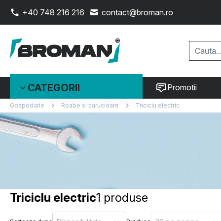
+40 748 216 216
contact@broman.ro
CATEGORII
Promotii
Gospodarie
Roabe si carucioare
Triciclu electric
Triciclu electric
1 produse