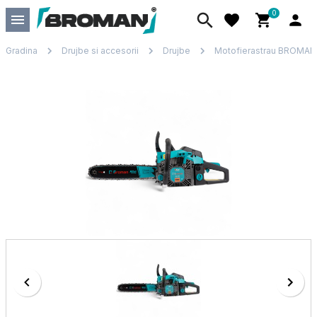
0
Gradina
Drujbe si accesorii
Drujbe
Motofierastrau BROMAN 5